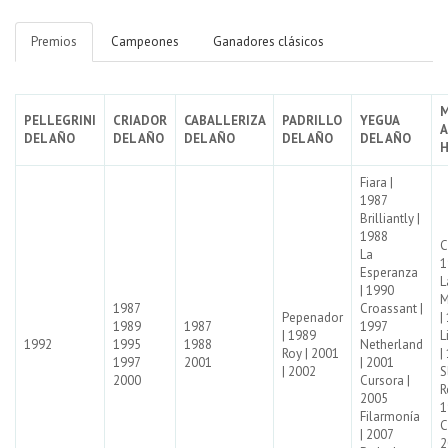
Premios
Campeones
Ganadores clásicos
M
PELLEGRINI
CRIADOR
CABALLERIZA
PADRILLO
YEGUA
DEL AÑO
DEL AÑO
DEL AÑO
DEL AÑO
DEL AÑO
Fiara |
1987
Brilliantly |
1988
C
La
1
Esperanza
L
| 1990
M
1987
Croassant |
Pepenador
|
1989
1987
1997
| 1989
L
1992
1995
1988
Netherland
Roy | 2001
|
1997
2001
| 2001
| 2002
S
2000
Cursora |
R
2005
1
Filarmonía
C
| 2007
2