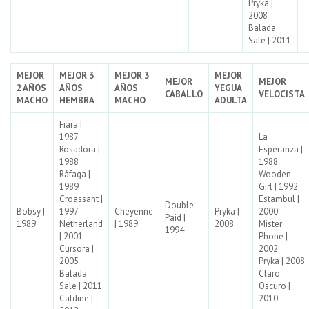
Pryka |
2008
Balada
Sale | 2011
MEJOR
MEJOR 3
MEJOR 3
MEJOR
MEJOR
MEJOR
2 AÑOS
AÑOS
AÑOS
YEGUA
CABALLO
VELOCISTA
MACHO
HEMBRA
MACHO
ADULTA
Fiara |
1987
La
Rosadora |
Esperanza |
1988
1988
Ráfaga |
Wooden
1989
Girl | 1992
Croassant |
Estambul |
Double
Bobsy |
1997
Cheyenne
Pryka |
2000
Paid |
1989
Netherland
| 1989
2008
Mister
1994
| 2001
Phone |
Cursora |
2002
2005
Pryka | 2008
Balada
Claro
Sale | 2011
Oscuro |
Caldine |
2010