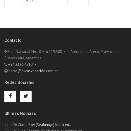
2012
Contacto
Ruta Nacional Nro. 8, Km 119.500, San Antonio de Areco, Provincia de
Buenos Aire, Argentina.
+54 2326 451047
haras@harasvacación.com.ar
Redes Sociales
Ultimas Noticias
22Jul26
Zuma Boy (Seahenge) brilló en...