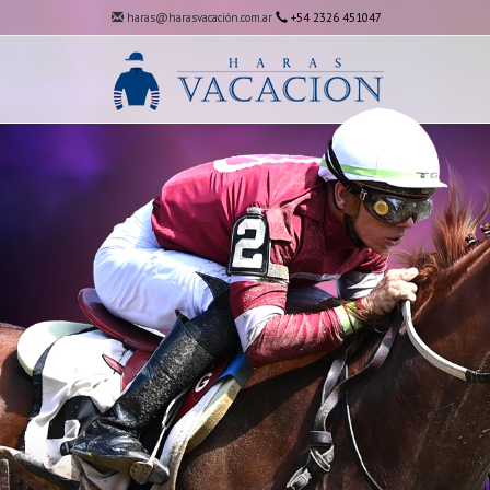
haras@harasvacación.com.ar
+54 2326 451047