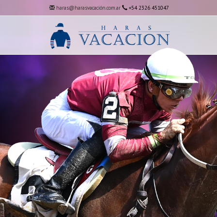
haras@harasvacación.com.ar
+54 2326 451047