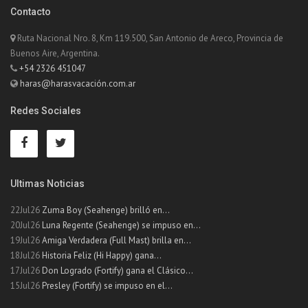
Contacto
Ruta Nacional Nro. 8, Km 119.500, San Antonio de Areco, Provincia de
Buenos Aire, Argentina.
+54 2326 451047
haras@harasvacación.com.ar
Redes Sociales
Ultimas Noticias
22Jul26
Zuma Boy (Seahenge) brilló en...
20Jul26
Luna Regente (Seahenge) se impuso en...
19Jul26
Amiga Verdadera (Full Mast) brilla en...
18Jul26
Historia Feliz (Hi Happy) gana...
17Jul26
Don Logrado (Fortify) gana el Clásico...
15Jul26
Presley (Fortify) se impuso en el...