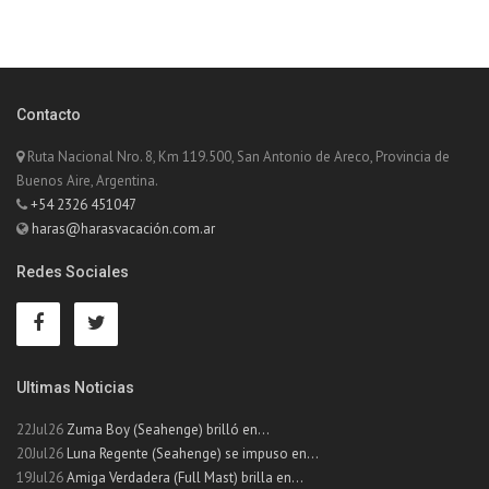
Contacto
Ruta Nacional Nro. 8, Km 119.500, San Antonio de Areco, Provincia de
Buenos Aire, Argentina.
+54 2326 451047
haras@harasvacación.com.ar
Redes Sociales
Ultimas Noticias
22Jul26
Zuma Boy (Seahenge) brilló en...
20Jul26
Luna Regente (Seahenge) se impuso en...
19Jul26
Amiga Verdadera (Full Mast) brilla en...