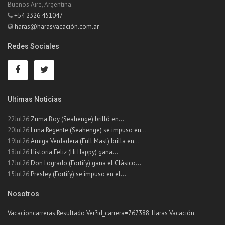
Buenos Aire, Argentina.
+54 2326 451047
haras@harasvacación.com.ar
Redes Sociales
Ultimas Noticias
22Jul26
Zuma Boy (Seahenge) brilló en...
20Jul26
Luna Regente (Seahenge) se impuso en...
19Jul26
Amiga Verdadera (Full Mast) brilla en...
18Jul26
Historia Feliz (Hi Happy) gana...
17Jul26
Don Logrado (Fortify) gana el Clásico...
15Jul26
Presley (Fortify) se impuso en el...
Nosotros
Vacacioncarreras Resultado Ver?id_carrera=767388, Haras Vacación