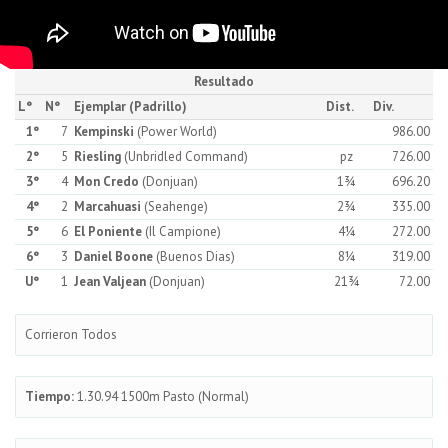
Resultado
L°
N°
Ejemplar (Padrillo)
Dist.
Div.
1°
7
Kempinski
(Power World)
986.00
2°
5
Riesling
(Unbridled Command)
pz
726.00
3°
4
Mon Credo
(Donjuan)
1¾
696.20
4°
2
Marcahuasi
(Seahenge)
2¾
335.00
5°
6
El Poniente
(Il Campione)
4¼
272.00
6°
3
Daniel Boone
(Buenos Dias)
8¼
319.00
U°
1
Jean Valjean
(Donjuan)
21¾
72.00
Corrieron Todos
Tiempo:
1.30.94 1500m Pasto (Normal)