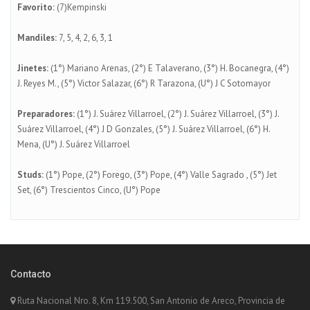
Favorito:
(7)Kempinski
Mandiles:
7, 5, 4, 2, 6, 3, 1
Jinetes:
(1°) Mariano Arenas, (2°) E Talaverano, (3°) H. Bocanegra, (4°)
J. Reyes M., (5°) Victor Salazar, (6°) R Tarazona, (U°) J C Sotomayor
Preparadores:
(1°) J. Suárez Villarroel, (2°) J. Suárez Villarroel, (3°) J.
Suárez Villarroel, (4°) J D Gonzales, (5°) J. Suárez Villarroel, (6°) H.
Mena, (U°) J. Suárez Villarroel
Studs:
(1°) Pope, (2°) Forego, (3°) Pope, (4°) Valle Sagrado , (5°) Jet
Set, (6°) Trescientos Cinco, (U°) Pope
Contacto
Ruta Nacional Nro. 8, Km 119.500, San Antonio de Areco, Provincia de