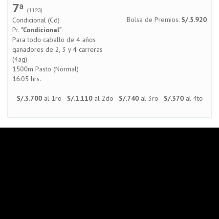
7ª
(1123)
Bolsa de Premios:
S/.5.920
Condicional (Cd)
Pr.
"Condicional"
Para todo caballo de 4 años
ganadores de 2, 3 y 4 carreras
(4ag)
1500m Pasto (Normal)
16:05 hrs.
S/.3.700
al 1ro -
S/.1.110
al 2do -
S/.740
al 3ro -
S/.370
al 4to